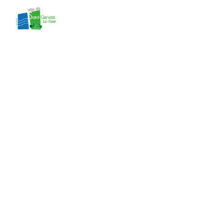
contenu
principal
délibération 6 du
CM du
29/01/2024
Accueil
»
Actes administratifs
»
délibération
6 du CM du 29/01/2024