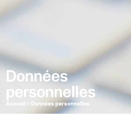
contenu
principal
Données
personnelles
Accueil
»
Données personnelles