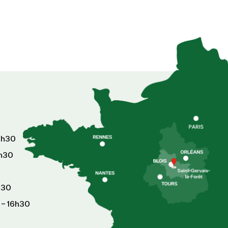
6h30
8h30
h30
 – 16h30