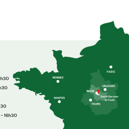
6h30
8h30
h30
 – 16h30