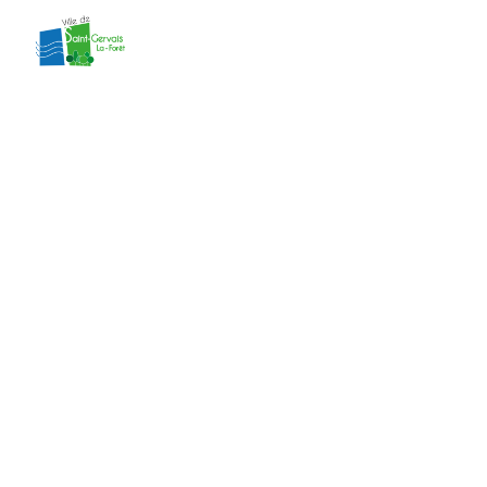
contenu
principal
ACC2026-200
DP 041 212 26
A0060
Accueil
»
Actes administratifs
»
ACC2026-
200 DP 041 212 26 A0060