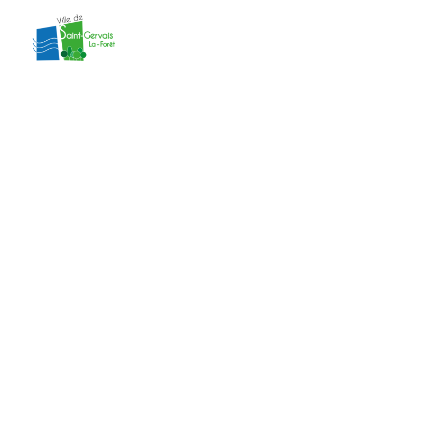
contenu
principal
délibération 10
du CM du
27/01/2025
Accueil
»
Actes administratifs
»
délibération
10 du CM du 27/01/2025