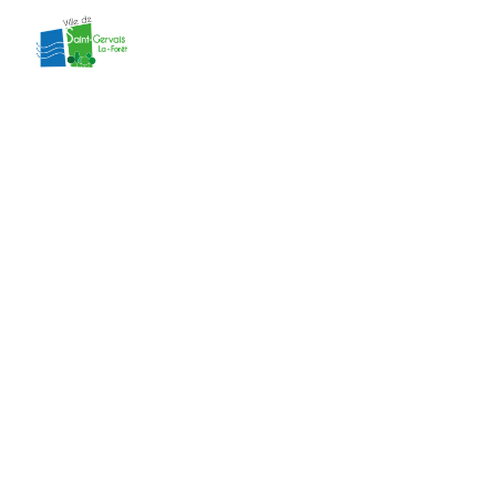
contenu
principal
Délibération 6
du CM du
26/01/2026
Accueil
»
Actes administratifs
»
Délibération
6 du CM du 26/01/2026