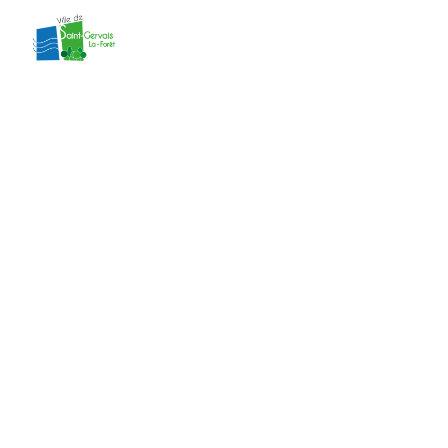
contenu
principal
Délibération 8
du CM du
26/01/2026
Accueil
»
Actes administratifs
»
Délibération
8 du CM du 26/01/2026