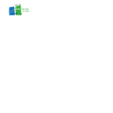
contenu
principal
délibération 24
du CM du
18/03/2024
Accueil
»
Actes administratifs
»
délibération
24 du CM du 18/03/2024