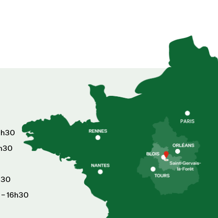
6h30
8h30
h30
 – 16h30