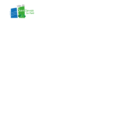
contenu
principal
délibération 4 du
CM du
29/01/2024
Accueil
»
Actes administratifs
»
délibération
4 du CM du 29/01/2024