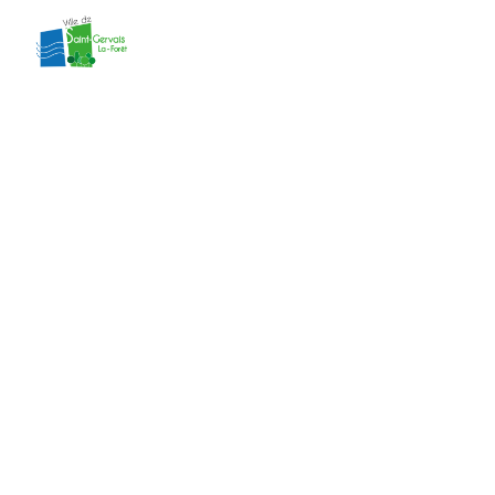
contenu
principal
délibération 55
du CM du
01/07/2024
Accueil
»
Actes administratifs
»
délibération
55 du CM du 01/07/2024