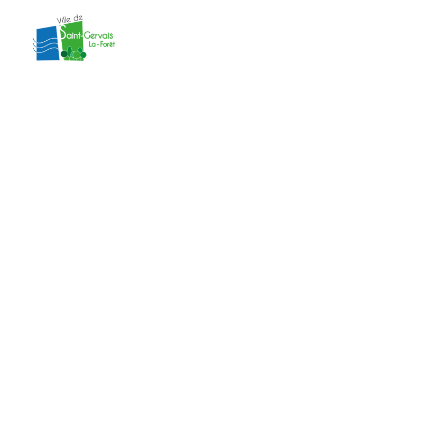
contenu
principal
Délibération 59
du CM du
27/05/2026
Accueil
»
Actes administratifs
»
Délibération
59 du CM du 27/05/2026