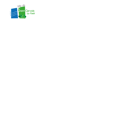
contenu
principal
Délibération 62
du CM du
27/05/2026 –
Annexe 62
Accueil
»
Actes administratifs
»
Délibération
62 du CM du 27/05/2026 – Annexe 62