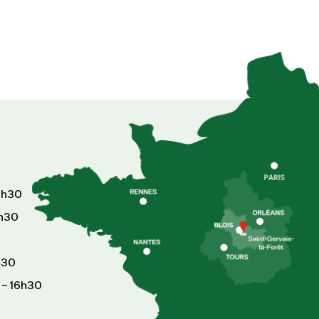
6h30
8h30
h30
 – 16h30