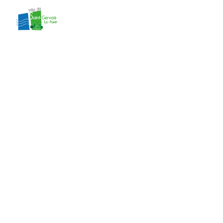
contenu
principal
délibération 98
du CM du
17/12/2024
Accueil
»
Actes administratifs
»
délibération
98 du CM du 17/12/2024