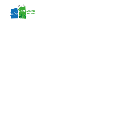
contenu
principal
liste des
délibérations
séance 6 du CM
du 01/07/2024
Accueil
»
Actes administratifs
»
liste des
délibérations séance 6 du CM du 01/07/2024