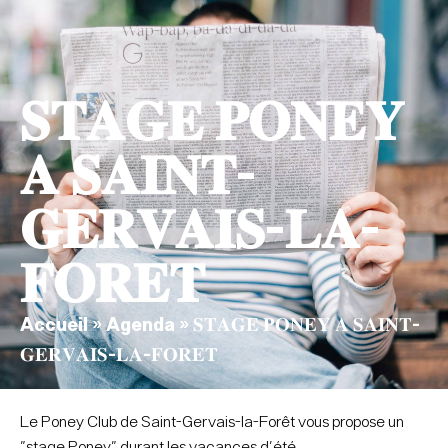
contenu
principal
𝐒𝐓𝐀𝐆𝐄 𝐏𝐎𝐍𝐄𝐘
𝐀 𝐒𝐀𝐈𝐍𝐓-
𝐆𝐄𝐑𝐕𝐀𝐈𝐒-𝐋𝐀-
𝐅𝐎𝐑𝐄𝐓
Accueil
»
Agenda
»
𝐒𝐓𝐀𝐆𝐄 𝐏𝐎𝐍𝐄𝐘 𝐀 𝐒𝐀𝐈𝐍𝐓-
𝐆𝐄𝐑𝐕𝐀𝐈𝐒-𝐋𝐀-𝐅𝐎𝐑𝐄𝐓
Le Poney Club de Saint-Gervais-la-Forêt vous propose un
"stage Poney" durant les vacances d'été,