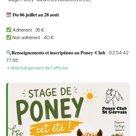
𝐃𝐮 𝟎𝟔 𝐣𝐮𝐢𝐥𝐥𝐞𝐭 𝐚𝐮 𝟐𝟖 𝐚𝐨𝐮̂𝐭.
Adhérent : 35 €
Non adhérent : 40 €
𝐑𝐞𝐧𝐬𝐞𝐢𝐠𝐧𝐞𝐦𝐞𝐧𝐭𝐬 𝐞𝐭 𝐢𝐧𝐬𝐜𝐫𝐢𝐩𝐭𝐢𝐨𝐧𝐬 𝐚𝐮 𝐏𝐨𝐧𝐞𝐲-𝐂𝐥𝐮𝐛 : 02 54 42
77 65
-> téléchargement de l'affiche