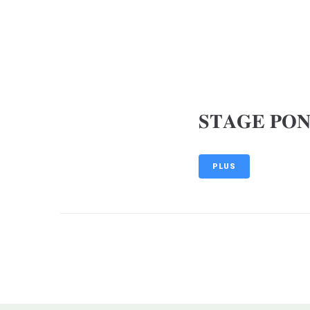
contenu
principal
MA MAIRIE
MON Q
𝐒𝐓𝐀𝐆𝐄 𝐏𝐎𝐍
PLUS