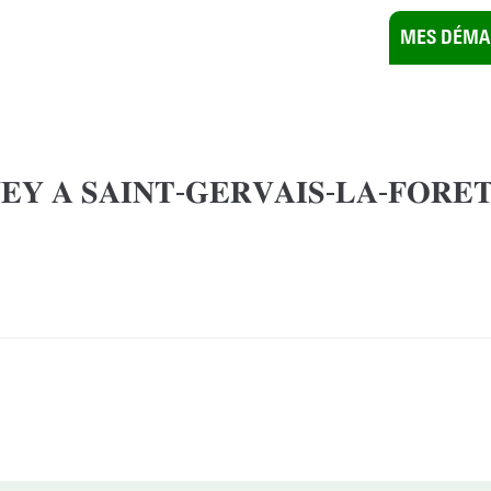
UOTIDIEN
VIE PRATIQUE
MES DÉMA
𝐄𝐘 𝐀 𝐒𝐀𝐈𝐍𝐓-𝐆𝐄𝐑𝐕𝐀𝐈𝐒-𝐋𝐀-𝐅𝐎𝐑𝐄